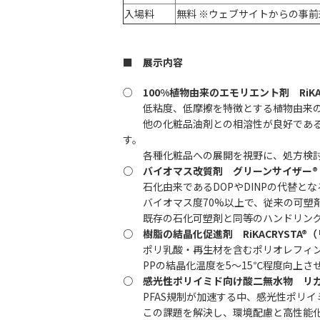
入場料
無料 ※ウェブサイトからの事
■ 展示内容
○
100%植物由来のエモリエント剤 RiKA
低粘度、低摩擦を特徴とする植物由来の
他の化粧品油剤との相溶性が良好である植
す。
各種化粧品への展開を視野に、処方検討
○ バイオマス改質剤 グリーンサイザー®
石化由来であるDOPやDINPの代替とな
バイオマス度70%以上で、従来の可塑剤
既存の石化可塑剤と同等のハンドリング
○ 樹脂の結晶化促進剤 RiKACRYSTA®
ポリ乳酸・再生材を含むポリオレフィン
PPの結晶化温度を5～15℃程度向上さ
○ 感光性ポリイミド向け酸二無水物 リカ
PFAS規制が加速する中、感光性ポリイミ
この課題を解決し、環境配慮と高性能化