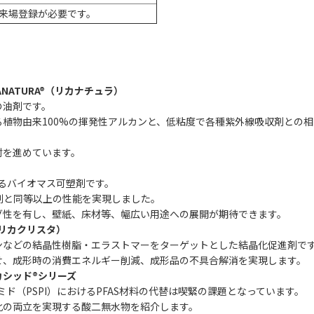
前来場登録が必要です。
NATURA®（リカナチュラ）
油剤です。
物由来100%の揮発性アルカンと、低粘度で各種紫外線吸収剤との相
を進めています。
るバイオマス可塑剤です。
と同等以上の性能を実現しました。
性を有し、壁紙、床材等、幅広い用途への展開が期待できます。
（リカクリスタ）
などの結晶性樹脂・エラストマーをターゲットとした結晶化促進剤で
せ、成形時の消費エネルギー削減、成形品の不具合解消を実現します。
シッド®シリーズ
ド（PSPI）におけるPFAS材料の代替は喫緊の課題となっています。
の両立を実現する酸二無水物を紹介します。