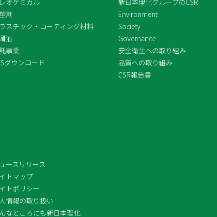
レオケミカル
新日本理化グループのCSR
塑剤
Environment
ラスチック・コーティング材料
Society
滑油
Governance
託事業
安全衛生への取り組み
DSダウンロード
品質への取り組み
CSR報告書
ュースリリース
イトマップ
イトポリシー
人情報の取り扱い
んなところにも新日本理化