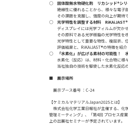
○ 固体酸無水物硬化剤 リカシッド®シリ
絶縁性に優れることから、様々な電子部
その課題を克服し、強度の向上が期待で
○ 光学特性を調整する材料 RiKAiJAS
ディスプレイには光学フィルムが欠かせ
その原料である光学樹脂の光学特性を改
光学特性として重要な物性、複屈折、位相
評価結果と、RiKAiJAST®の特徴を紹
○ 「水素化」が広げる素材の可能性！ 
水素化（反応）は、材料・化合物に様々
当社独自の技術を駆使した水素化反応の受
■
展示場所
展示ブース番号 ：C-24
【ケミカルマテリアルJapan2025とは】
株式会社化学工業日報社が主催する、化学産
管理ミーティング」、「第4回 プロセス産業
上の出展社セミナーが予定されています。