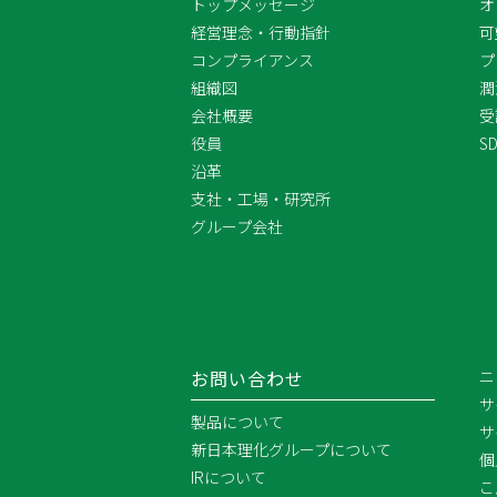
トップメッセージ
オ
経営理念・行動指針
可
コンプライアンス
プ
組織図
潤
会社概要
受
役員
S
沿革
支社・工場・研究所
グループ会社
お問い合わせ
ニ
サ
製品について
サ
新日本理化グループについて
個
IRについて
こ