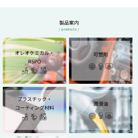
製品案内
/ products /
オレオケミカル・
可塑剤
RSPO
プラスチック・
潤滑油
コーティング材料