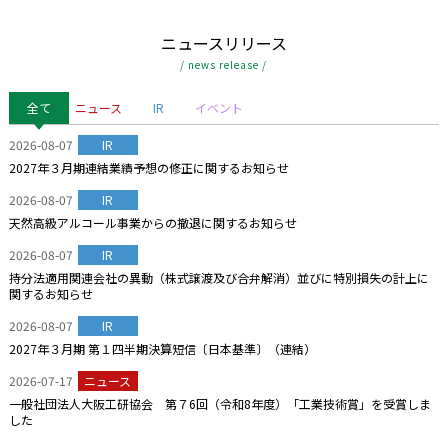
ニュースリリース
/ news release /
全て
ニュース
IR
イベント
2026-08-07
IR
2027年３月期連結業績予想の修正に関するお知らせ
2026-08-07
IR
天然高級アルコール事業からの撤退に関するお知らせ
2026-08-07
IR
持分法適用関連会社の異動（株式譲渡及び合弁解消）並びに特別損失の計上に
関するお知らせ
2026-08-07
IR
2027年３月期 第１四半期決算短信〔日本基準〕（連結）
2026-07-17
ニュース
一般社団法人大阪工研協会 第７6回（令和8年度）「工業技術賞」を受賞しま
した