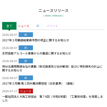
ニュースリリース
/ news release /
全て
ニュース
IR
イベント
2026-08-07
IR
2027年３月期連結業績予想の修正に関するお知らせ
2026-08-07
IR
天然高級アルコール事業からの撤退に関するお知らせ
2026-08-07
IR
持分法適用関連会社の異動（株式譲渡及び合弁解消）並びに特別損失の計上に
関するお知らせ
2026-08-07
IR
2027年３月期 第１四半期決算短信〔日本基準〕（連結）
2026-07-17
ニュース
一般社団法人大阪工研協会 第７6回（令和8年度）「工業技術賞」を受賞しま
した