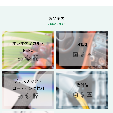
製品案内
/ products /
オレオケミカル・
可塑剤
RSPO
プラスチック・
潤滑油
コーティング材料