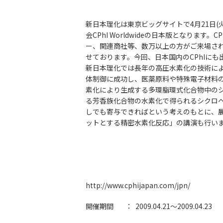
新日本理化は東京ビッグサイトで4月21日(火)～
会CPhI Worldwideの日本版となり
ー、関連商社等、数万以上の方がご来場されてお
せております。今回、日本国内のCPhIに
新日本理化では長年の高圧水素化の技術に
体制御に成功し、医薬原料や特殊電子材料の用
素化により生成する多環脂環式化合物中の
る芳香族化合物の水素化で得られるシクロ
しでも寄与できればという考えのもとに、展
ットとする精密水素化反応」の講演も行い
http://www.cphijapan.com/jpn/
開催期間 ： 2009.04.21～2009.04.23