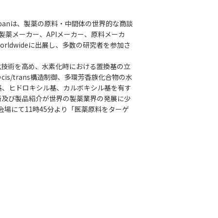
 Japanは、製薬の原料・中間体の世界的な商談
の製薬メーカー、APIメーカー、原料メーカ
rldwideに出展し、多数の研究者を参加さ
化技術を高め、水素化時における置換基の立
/trans構造制御、多環芳香族化合物の水
基、ヒドロキシル基、カルボキシル基を有す
術及び製品紹介が世界の製薬業界の発展に少
場にて11時45分より「医薬原料をターゲ