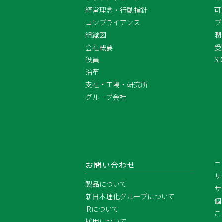
経営理念・行動指針
可
コンプライアンス
プ
組織図
潤
会社概要
受
役員
S
沿革
支社・工場・研究所
グループ会社
お問い合わせ
ニ
サ
製品について
サ
新日本理化グループについて
個
IRについて
こ
採用について