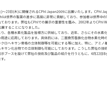
23日(木)に開催されるCPhI Japan2009に出展いたします。CPhI
ます。CPhIは世界の製薬の進歩に高揚に非常に貢献しており、参加者は世界中
ります。弊社もCPhIでの展示の重要性を鑑み、2002年よりCPhI Wo
も出展することになりました。
より、各種水素化製品を皆様方に供給しており、近年、さらにその水素
途に応用しております。具体的には、二置換芳香族化合物水素化時のcis
シクロヘキサン骨格の立体制御等を可能にする等に加え、特に、アミノ
ヘキサン化合物での立体制御も可能にしております。こうした弊社の技
示ブースを設けて弊社の技術及び製品の紹介を行うともに、4月22日B会
ます。