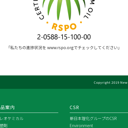
「私たちの進捗状況を www.rspo.orgでチェックしてください」
Copyright 2019 New 
製品案内
CSR
レオケミカル
新日本理化グループのCSR
塑剤
Environment