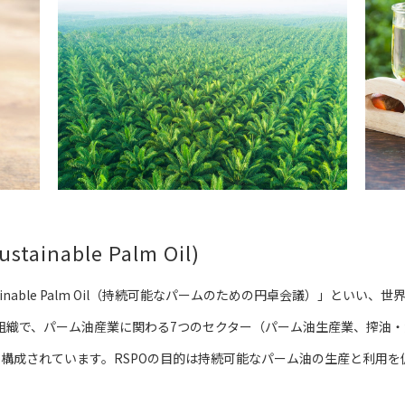
stainable Palm Oil)
Sustainable Palm Oil（持続可能なパームのための円卓会議）」とい
利組織で、パーム油産業に関わる7つのセクター（パーム油生産業、搾油
）で構成されています。RSPOの目的は持続可能なパーム油の生産と利用