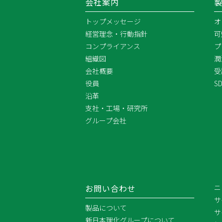
会社案内
トップメッセージ
オ
経営理念・行動指針
可
コンプライアンス
プ
組織図
潤
会社概要
受
役員
S
沿革
支社・工場・研究所
グループ会社
お問い合わせ
ニ
サ
製品について
サ
新日本理化グループについて