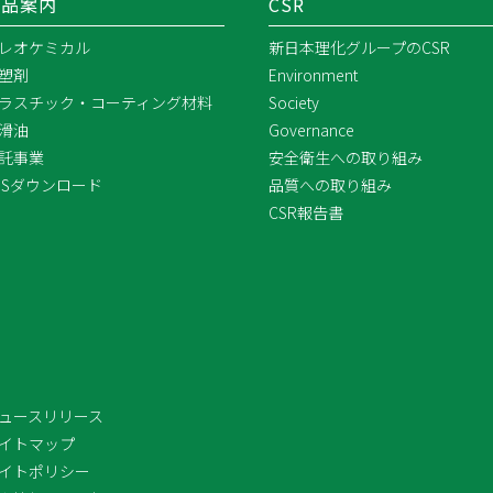
製品案内
CSR
レオケミカル
新日本理化グループのCSR
塑剤
Environment
ラスチック・コーティング材料
Society
滑油
Governance
託事業
安全衛生への取り組み
DSダウンロード
品質への取り組み
CSR報告書
ュースリリース
イトマップ
イトポリシー