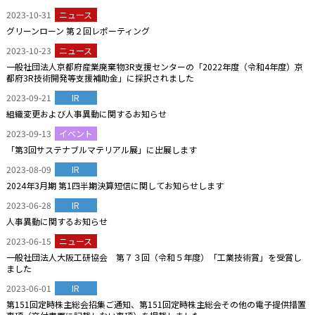
2023-10-31
ニュース
グリーンローン 第２回レポーティング
2023-10-23
ニュース
一般社団法人京都府産業廃棄物3R支援センターの「2022年度（令和4年度）京
都府3R技術開発等支援補助金」に採択されました
2023-09-21
IR
組織変更および人事異動に関するお知らせ
2023-09-13
イベント
「第3回サステナブルマテリアル展」に出展します
2023-08-09
IR
2024年3月期 第1四半期決算短信に関してお知らせします
2023-06-28
IR
人事異動に関するお知らせ
2023-06-15
ニュース
一般社団法人大阪工研協会 第７３回（令和５年度）「工業技術賞」を受賞し
ました
2023-06-01
IR
第151回定時株主総会招集ご通知、第151回定時株主総会その他の電子提供措置