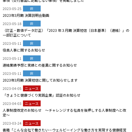
事項（交付書面に記載しない事項）を掲載しました
2023-05-25
IR
2023年3月期 決算説明会動画
2023-05-18
IR
（訂正・数値データ訂正）「2023 年３月期 決算短信〔日本基準〕（連結）」の
一部訂正について
2023-05-11
IR
役員人事に関するお知らせ
2023-05-11
IR
連結業績予想と実績との差異に関するお知らせ
2023-05-11
IR
2023年3月期 決算短信に関してお知らせします
2023-04-05
ニュース
「きょうと健康づくり実践企業」認証のお知らせ
2023-04-03
ニュース
人事制度改定のお知らせ ～チャレンジする社員を後押しする人事制度へと改
定～
2023-03-24
ニュース
書籍「こんな会社で働きたい－ウェルビーイングな働き方を実現する健康経営